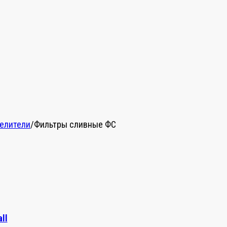
делители
/
Фильтры сливные ФС
ll