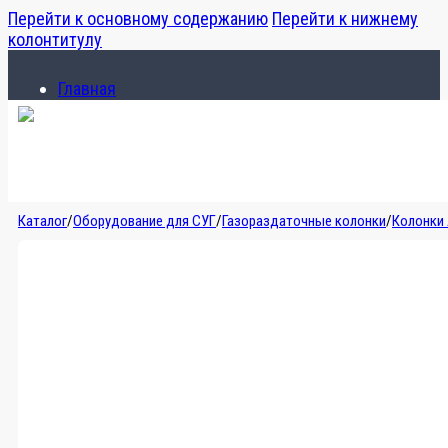
Перейти к основному содержанию
Перейти к нижнему
колонтитулу
Главная
Каталог
О компании
Главная
Каталог
/
Оборудование для СУГ
/
Газораздаточные колонки
/
Колонки
Каталог
О компании