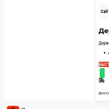
Call
Де
Держа
БЫСТ
Дост