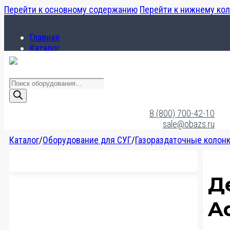
Перейти к основному содержанию
Перейти к нижнему ко
Главная
Каталог
О компании
Поиск
товаров
Главная
Каталог
8 (800) 700-42-10
О компании
sale@obazs.ru
Каталог
/
Оборудование для СУГ
/
Газораздаточные колон
Д
A