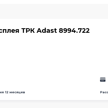
плея ТРК Adast 8994.722
ия 12 месяцев
Рас