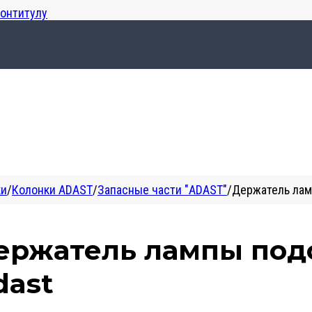
лонтитулу
ки
/
Колонки ADAST
/
Запасные части "ADAST"
/
Держатель лам
ержатель лампы под
dast