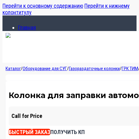
Перейти к основному содержанию
Перейти к нижнему
колонтитулу
Главная
Каталог
О компании
Главная
Каталог
/
Оборудование для СУГ
/
Газораздаточные колонки
/
ГРК ТИМ
Каталог
О компании
Колонка для заправки автомо
Call for Price
БЫСТРЫЙ ЗАКАЗ
ПОЛУЧИТЬ КП