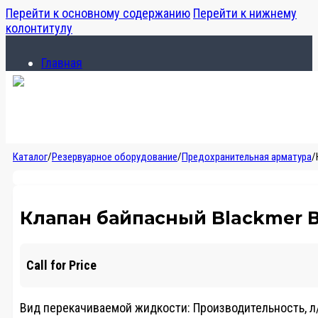
Перейти к основному содержанию
Перейти к нижнему
колонтитулу
Главная
Каталог
О компании
Главная
Каталог
/
Резервуарное оборудование
/
Предохранительная арматура
/
Каталог
О компании
Клапан байпасный Blackmer В
Call for Price
Вид перекачиваемой жидкости:
Производительность, л