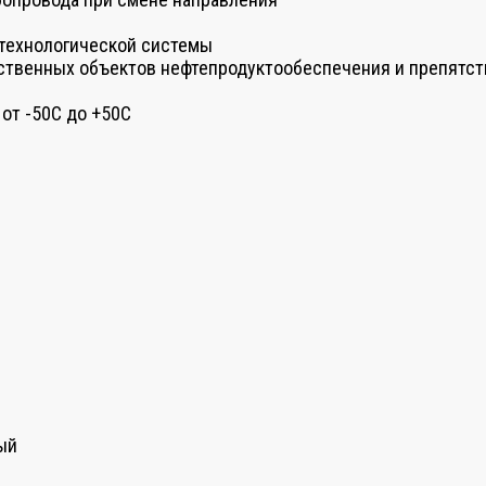
 технологической системы
дственных объектов нефтепродуктообеспечения и препятс
от -50С до +50С
ый