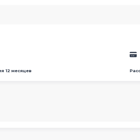
ия 12 месяцев
Рас