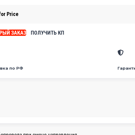
for Price
РЫЙ ЗАКАЗ
ПОЛУЧИТЬ КП
вка по РФ
Гарант
бопровода при смене направления