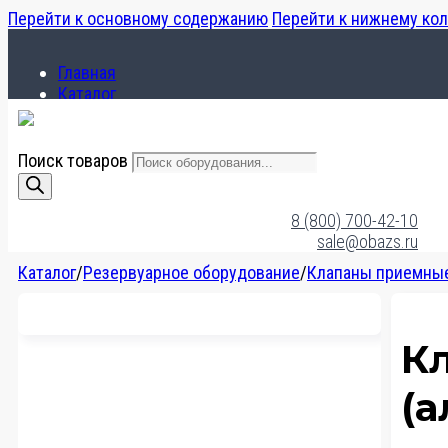
Перейти к основному содержанию
Перейти к нижнему ко
Главная
Каталог
О компании
Поиск товаров
Главная
Каталог
8 (800) 700-42-10
О компании
sale@obazs.ru
Каталог
/
Резервуарное оборудование
/
Клапаны приемные
К
(