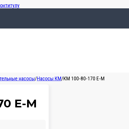
лонтитулу
тельные насосы
/
Насосы КМ
/
КМ 100-80-170 Е-М
70 Е-М