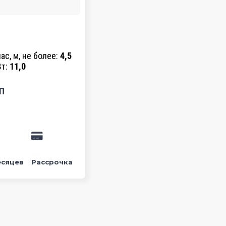
с, м, не более:
4,5
Вт:
11,0
П
есяцев
Рассрочка