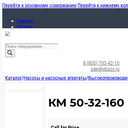
Перейти к основному содержанию
Перейти к нижнему ко
Главная
Каталог
О компании
Поиск
товаров
Главная
Каталог
8 (800) 700-42-10
О компании
sale@obazs.ru
Каталог
/
Насосы и насосные агрегаты
/
Высокопроизводи
КМ 50-32-160
Call for Price