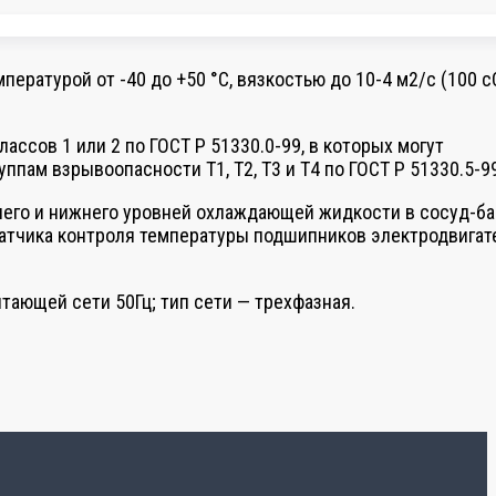
турой от -40 до +50 °С, вязкостью до 10-4 м2/с (100 сС
сов 1 или 2 по ГОСТ Р 51330.0-99, в которых могут
ппам взрывоопасности Т1, Т2, Т3 и Т4 по ГОСТ Р 51330.5-9
хнего и нижнего уровней охлаждающей жидкости в сосуд-ба
датчика контроля температуры подшипников электродвигат
тающей сети 50Гц; тип сети — трехфазная.