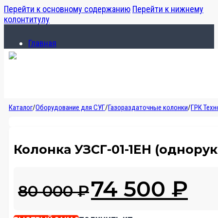
Перейти к основному содержанию
Перейти к нижнему
колонтитулу
Главная
Каталог
О компании
Главная
Каталог
/
Оборудование для СУГ
/
Газораздаточные колонки
/
ГРК Тех
Каталог
О компании
Колонка УЗСГ-01-1ЕН (однорук
Первоначальн
74 500
₽
Те
80 000
₽
цена
цен
составляла
74