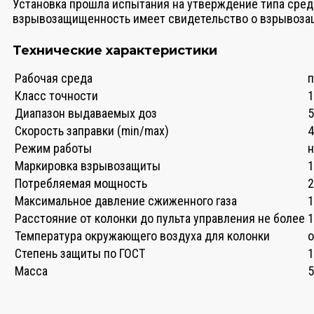
Установка прошла испытания на утверждение типа сред
взрывозащищенность имеет свидетельство о взрывозащ
Технические характеристики
Рабочая среда
п
Класс точности
1
Диапазон выдаваемых доз
5
Скорость заправки (min/max)
4
Режим работы
Маркировка взрывозащиты
1
Потребляемая мощность
2
Максимальное давление сжиженного газа
1
Расстояние от колонки до пульта управления не более
1
Температура окружающего воздуха для колонки
о
Степень защиты по ГОСТ
1
Масса
5