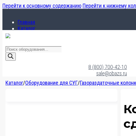
Перейти к основному содержанию
Перейти к нижнему ко
Главная
Каталог
О компании
Поиск
товаров
Главная
Каталог
8 (800) 700-42-10
О компании
sale@obazs.ru
Каталог
/
Оборудование для СУГ
/
Газораздаточные колон
К
с