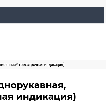
сдвоенная* трехстрочная индикация)
однорукавная,
ная индикация)