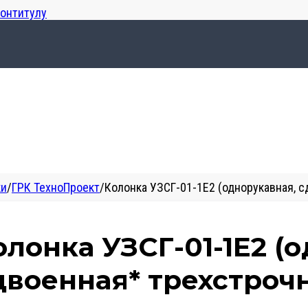
лонтитулу
ки
/
ГРК ТехноПроект
/
Колонка УЗСГ-01-1Е2 (однорукавная, 
олонка УЗСГ-01-1Е2 (
двоенная* трехстроч