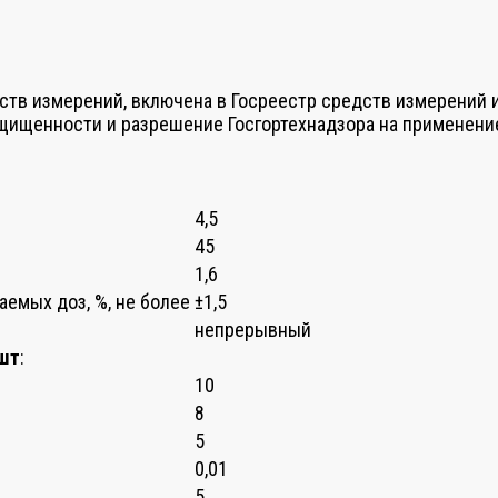
ств измерений, включена в Госреестр средств измерений 
ищенности и разрешение Госгортехнадзора на применени
4,5
45
1,6
емых доз, %, не более
±1,5
непрерывный
 шт
:
10
8
5
0,01
5