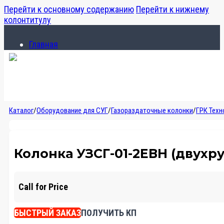
Перейти к основному содержанию
Перейти к нижнему
колонтитулу
Главная
Каталог
О компании
Главная
Каталог
/
Оборудование для СУГ
/
Газораздаточные колонки
/
ГРК Тех
Каталог
О компании
Колонка УЗСГ-01-2ЕВН (двухру
Call for Price
БЫСТРЫЙ ЗАКАЗ
ПОЛУЧИТЬ КП