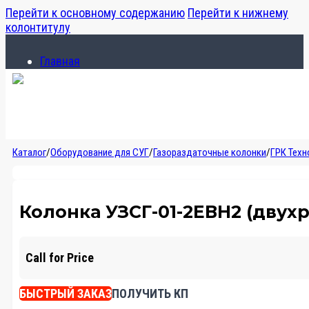
Перейти к основному содержанию
Перейти к нижнему
колонтитулу
Главная
Каталог
О компании
Главная
Каталог
/
Оборудование для СУГ
/
Газораздаточные колонки
/
ГРК Тех
Каталог
О компании
Колонка УЗСГ-01-2ЕВН2 (двух
Call for Price
БЫСТРЫЙ ЗАКАЗ
ПОЛУЧИТЬ КП