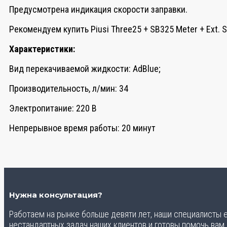
Предусмотрена индикация скорости заправки.
Рекомендуем купить Piusi Three25 + SB325 Meter + Ext. 
Характеристики:
Вид перекачиваемой жидкости: AdBlue;
Производительность, л/мин: 34
Электропитание: 220 В
Непрерывное время работы: 20 минут
Нужна консультация?
Работаем на рынке больше девяти лет, наши специалисты
нестандартных задач наших клиентов и готовы помочь вам