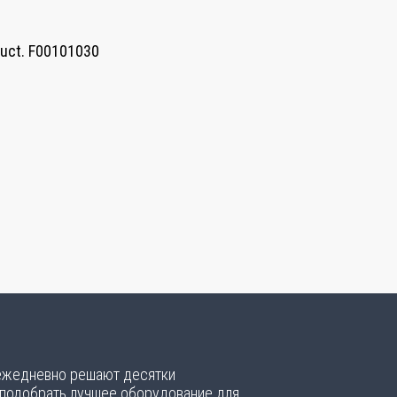
Suct. F00101030
 ежедневно решают десятки
 подобрать лучшее оборудование для