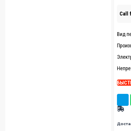
Call 
Вид п
Произ
Элект
Непре
БЫСТ
Доста