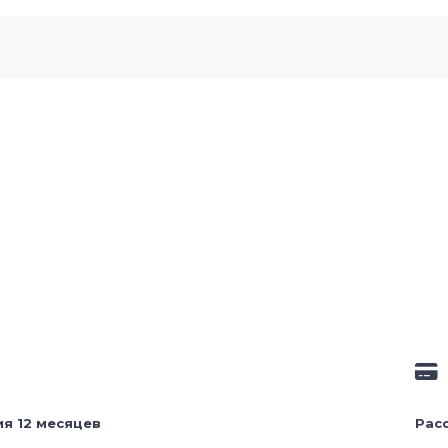
ия 12 месяцев
Рас