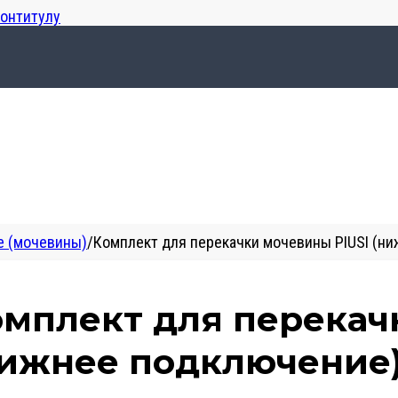
лонтитулу
e (мочевины)
/
Комплект для перекачки мочевины PIUSI (н
омплект для перекач
нижнее подключение