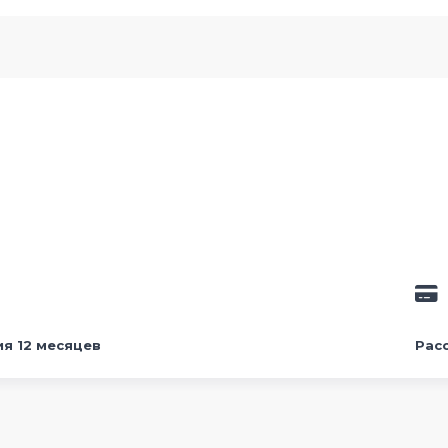
ия 12 месяцев
Рас