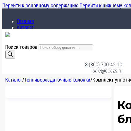
Перейти к основному содержанию
Перейти к нижнему ко
Главная
Каталог
О компании
Поиск товаров
Главная
Каталог
8 (800) 700-42-10
О компании
sale@obazs.ru
Каталог
/
Топливораздаточные колонки
/
Комплект уплотн
К
б