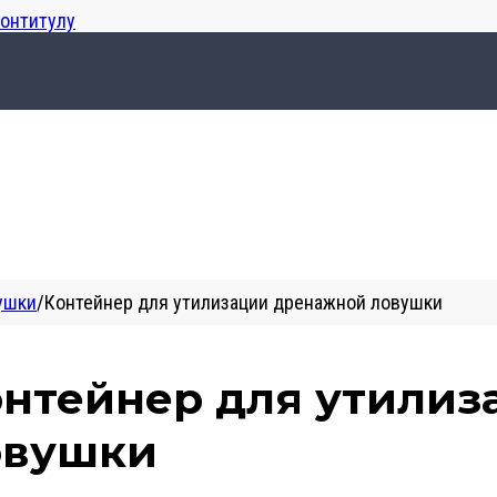
лонтитулу
ушки
/
Контейнер для утилизации дренажной ловушки
онтейнер для утили
овушки