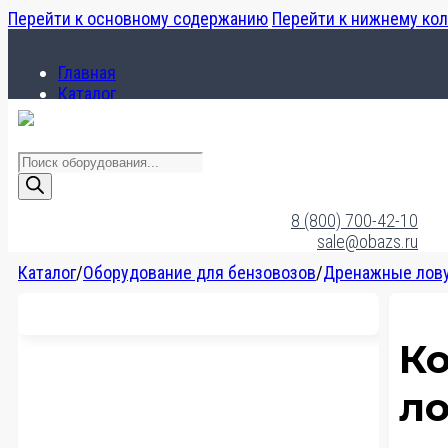
Перейти к основному содержанию
Перейти к нижнему ко
Главная
Каталог
О компании
Поиск
товаров
Главная
Каталог
8 (800) 700-42-10
О компании
sale@obazs.ru
Каталог
/
Оборудование для бензовозов
/
Дренажные лов
К
л