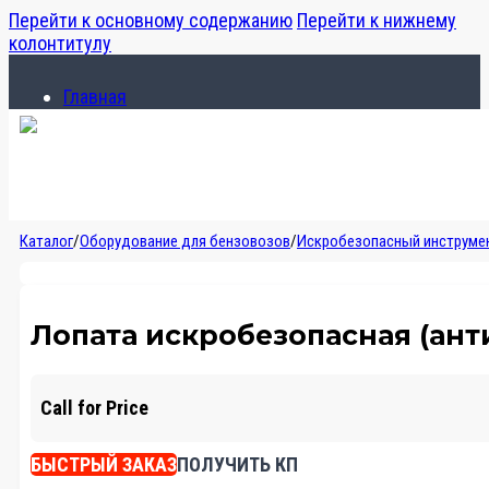
Перейти к основному содержанию
Перейти к нижнему
колонтитулу
Главная
Каталог
О компании
Главная
Каталог
/
Оборудование для бензовозов
/
Искробезопасный инструме
Каталог
О компании
Лопата искробезопасная (ант
Call for Price
БЫСТРЫЙ ЗАКАЗ
ПОЛУЧИТЬ КП