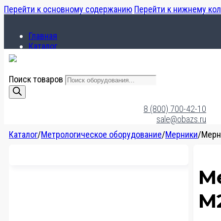
Перейти к основному содержанию
Перейти к нижнему ко
Главная
Каталог
О компании
Поиск товаров
Главная
Каталог
8 (800) 700-42-10
О компании
sale@obazs.ru
Каталог
/
Метрологическое оборудование
/
Мерники
/
Мерн
М
М2