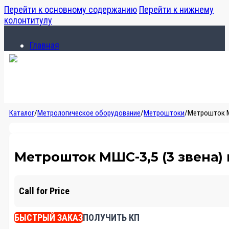
Перейти к основному содержанию
Перейти к нижнему
колонтитулу
Главная
Каталог
О компании
Главная
Каталог
/
Метрологическое оборудование
/
Метроштоки
/
Метрошток М
Каталог
О компании
Метрошток МШС-3,5 (3 звена)
Call for Price
БЫСТРЫЙ ЗАКАЗ
ПОЛУЧИТЬ КП