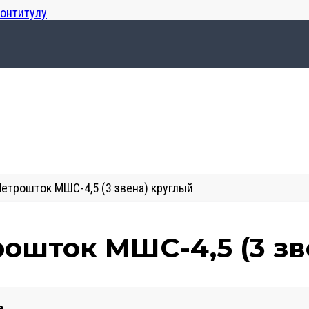
лонтитулу
етрошток МШС-4,5 (3 звена) круглый
ошток МШС-4,5 (3 зв
e