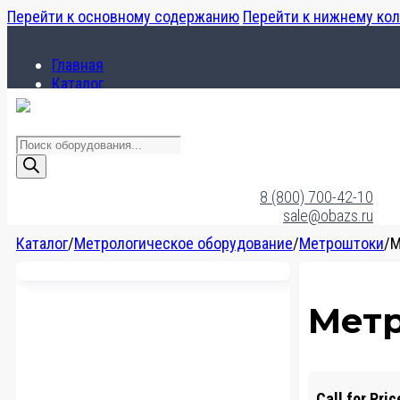
Перейти к основному содержанию
Перейти к нижнему ко
Главная
Каталог
О компании
Поиск
товаров
Главная
Каталог
8 (800) 700-42-10
О компании
sale@obazs.ru
Каталог
/
Метрологическое оборудование
/
Метроштоки
/
М
Метр
Call for Pric