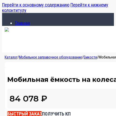
Перейти к основному содержанию
Перейти к нижнему
колонтитулу
Главная
Каталог
О компании
Главная
Каталог
/
Мобильное заправочное оборудование
/
Емкости
/
Мобильная 
Каталог
О компании
Мобильная ёмкость на колесах
84 078
₽
БЫСТРЫЙ ЗАКАЗ
ПОЛУЧИТЬ КП