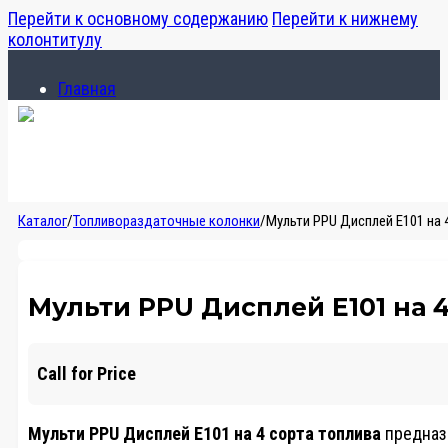
Перейти к основному содержанию
Перейти к нижнему
колонтитулу
Главная
Каталог
О компании
Главная
Каталог
/
Топливораздаточные колонки
/
Мульти PPU Дисплей E101 на 4
Каталог
О компании
Мульти PPU Дисплей E101 на 4
Call for Price
Мульти PPU Дисплей E101 на 4 сорта топлива
предназн