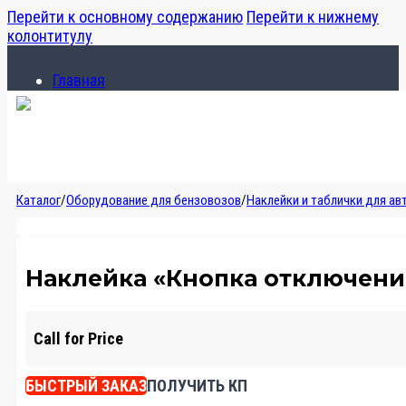
Перейти к основному содержанию
Перейти к нижнему
колонтитулу
Главная
Каталог
О компании
Главная
Каталог
/
Оборудование для бензовозов
/
Наклейки и таблички для ав
Каталог
О компании
Наклейка «Кнопка отключени
Call for Price
БЫСТРЫЙ ЗАКАЗ
ПОЛУЧИТЬ КП