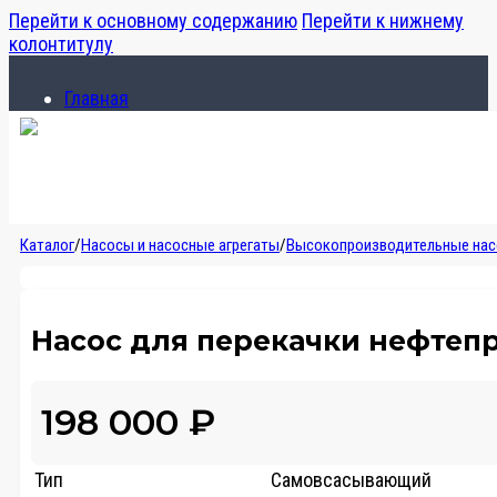
Перейти к основному содержанию
Перейти к нижнему
колонтитулу
Главная
Каталог
О компании
Главная
Каталог
/
Насосы и насосные агрегаты
/
Высокопроизводительные на
Каталог
О компании
Насос для перекачки нефтепро
198 000
₽
Тип
Самовсасывающий