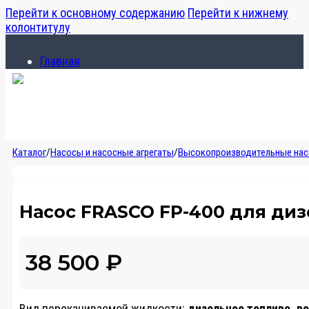
Перейти к основному содержанию
Перейти к нижнему
колонтитулу
Главная
Каталог
О компании
Главная
Каталог
/
Насосы и насосные агрегаты
/
Высокопроизводительные на
Каталог
О компании
Насос FRASCO FP-400 для диз
38 500
₽
Вид перекачиваемой жидкости:
дизельное топливо, в