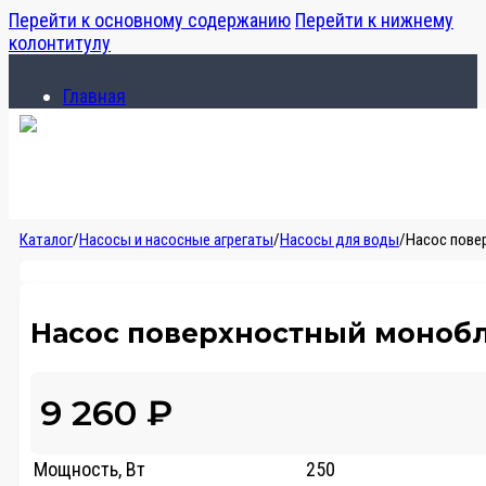
Перейти к основному содержанию
Перейти к нижнему
колонтитулу
Главная
Каталог
О компании
Главная
Каталог
/
Насосы и насосные агрегаты
/
Насосы для воды
/
Насос пове
Каталог
О компании
Насос поверхностный монобл
9 260
₽
Мощность, Вт
250