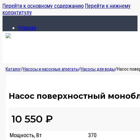
Перейти к основному содержанию
Перейти к нижнему
колонтитулу
Главная
Каталог
О компании
Главная
Каталог
/
Насосы и насосные агрегаты
/
Насосы для воды
/
Насос пове
Каталог
О компании
Насос поверхностный монобл
10 550
₽
Мощность, Вт
370