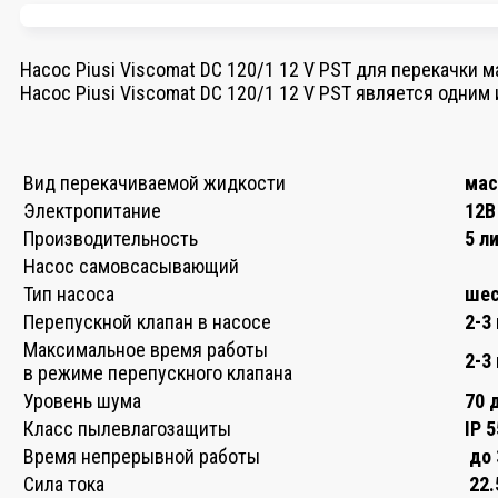
Насос Piusi Viscomat DC 120/1 12 V PST для перекачки 
Насос Piusi Viscomat DC 120/1 12 V PST является одни
Вид перекачиваемой жидкости
мас
Электропитание
12В
Производительность
5 л
Насос самовсасывающий
Тип насоса
шес
Перепускной клапан в насосе
2-3
Максимальное время работы
2-3
в режиме перепускного клапана
Уровень шума
70 
Класс пылевлагозащиты
IP 5
Время непрерывной работы
до 
Сила тока
22.