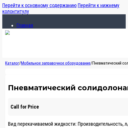
Перейти к основному содержанию
Перейти к нижнему
колонтитулу
Главная
Каталог
О компании
Главная
Каталог
/
Мобильное заправочное оборудование
/
Пневматический сол
Каталог
О компании
Пневматический солидолонагн
Call for Price
Вид перекачиваемой жидкости:
Производительность, л