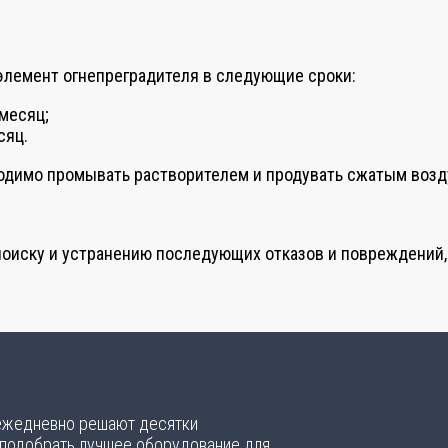
 элемент огнепреградителя в следующие сроки:
 месяц;
сяц.
одимо промывать растворителем и продувать сжатым возд
 поиску и устранению последующих отказов и повреждений,
 ежедневно решают десятки
 подобрать лучшее оборудование для