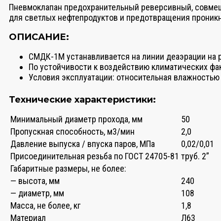
Пневмоклапан предохранительный реверсивный, совмещ
для светлых нефтепродуктов и предотвращения проникн
ОПИСАНИЕ:
СМДК-1М устанавливается на линии деаэрации на 
По устойчивости к воздействию климатических фа
Условия эксплуатации: относительная влажностью 
Технические характеристики:
Минимальный диаметр прохода, мм
50
Пропускная способность, м3/мин
2,0
Давление выпуска / впуска паров, МПа
0,02/0,01
Присоединительная резьба по ГОСТ 24705-81
труб. 2”
Габаритные размеры, не более:
— высота, мм
240
— диаметр, мм
108
Масса, не более, кг
1,8
Материал
Л63