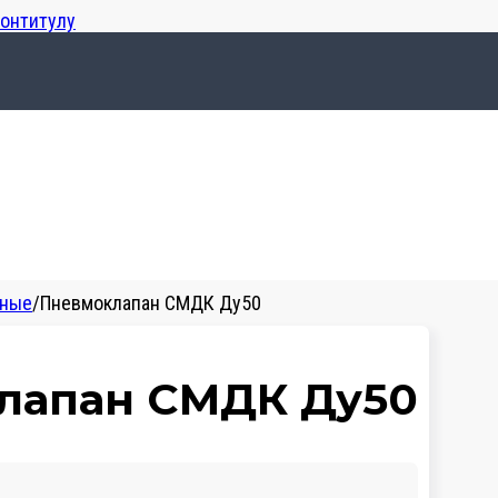
лонтитулу
ьные
/
Пневмоклапан СМДК Ду50
лапан СМДК Ду50