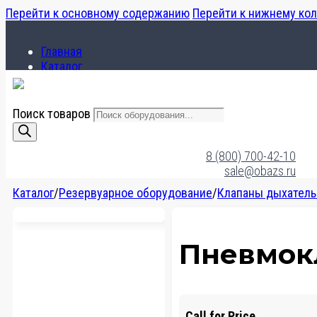
Перейти к основному содержанию
Перейти к нижнему ко
Главная
Каталог
О компании
Поиск товаров
Главная
Каталог
8 (800) 700-42-10
О компании
sale@obazs.ru
Каталог
/
Резервуарное оборудование
/
Клапаны дыхател
Пневмок
Call for Price