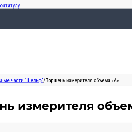
лонтитулу
сные части "Шельф"
/
Поршень измерителя объема «А»
нь измерителя объе