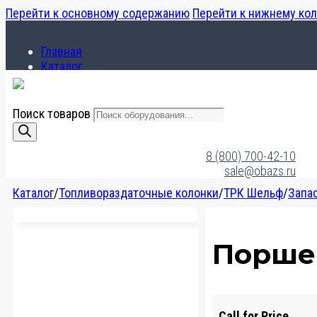
Перейти к основному содержанию
Перейти к нижнему ко
Главная
Каталог
О компании
Поиск товаров
Главная
Каталог
8 (800) 700-42-10
О компании
sale@obazs.ru
Каталог
/
Топливораздаточные колонки
/
ТРК Шельф
/
Запа
Порше
Call for Price