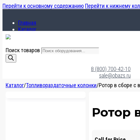
Перейти к основному содержанию
Перейти к нижнему ко
Главная
Каталог
О компании
Поиск товаров
Главная
Каталог
8 (800) 700-42-10
О компании
sale@obazs.ru
Каталог
/
Топливораздаточные колонки
/
Ротор в сборе с 
Ротор 
Call for Price