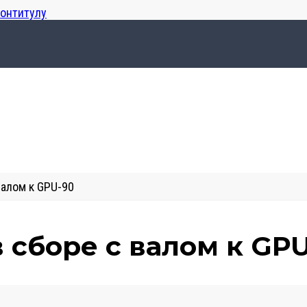
лонтитулу
валом к GPU-90
в сборе с валом к GP