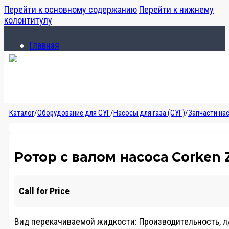
Перейти к основному содержанию
Перейти к нижнему
колонтитулу
Главная
Каталог
О компании
Главная
Каталог
/
Оборудование для СУГ
/
Насосы для газа (СУГ)
/
Запчасти на
Каталог
О компании
Ротор с валом насоса Corken 
Call for Price
Вид перекачиваемой жидкости: Производительность, л