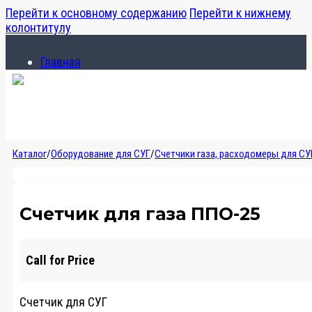
Перейти к основному содержанию
Перейти к нижнему
колонтитулу
Главная
Каталог
О компании
Главная
Каталог
/
Оборудование для СУГ
/
Счетчики газа, расходомеры для СУ
Каталог
О компании
Счетчик для газа ППО-25
Call for Price
Счетчик для СУГ