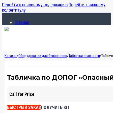
Перейти к основному содержанию
Перейти к нижнему
колонтитулу
Главная
Каталог
О компании
Главная
Каталог
/
Оборудование для бензовозов
/
Таблички опасности
/
Таблич
Каталог
О компании
Табличка по ДОПОГ «Опасный
Call for Price
БЫСТРЫЙ ЗАКАЗ
ПОЛУЧИТЬ КП