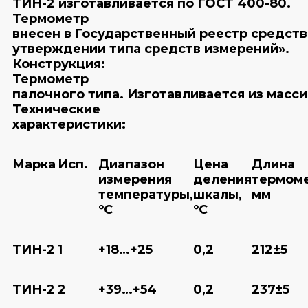
ТИН-2 изготавливается по ГОСТ 400-80.
Термометр
внесен в Государственный реестр средств
утверждении типа средств измерений».
Конструкция:
Термометр
палочного типа. Изготавливается из масс
Технические
характеристики:
Марка
Исп.
Диапазон
Цена
Длина
измерения
деления
термоме
температуры,
шкалы,
мм
ºC
ºC
ТИН-2
1
+18…+25
0,2
212±5
ТИН-2
2
+39…+54
0,2
237±5