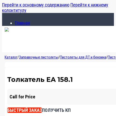
Перейти к основному содержанию
Перейти к нижнему
колонтитулу
Главная
Каталог
О компании
Главная
Каталог
/
Заправочные пистолеты
/
Пистолеты для ДТ и бензина
/
Пист
Каталог
О компании
Толкатель EA 158.1
Call for Price
БЫСТРЫЙ ЗАКАЗ
ПОЛУЧИТЬ КП