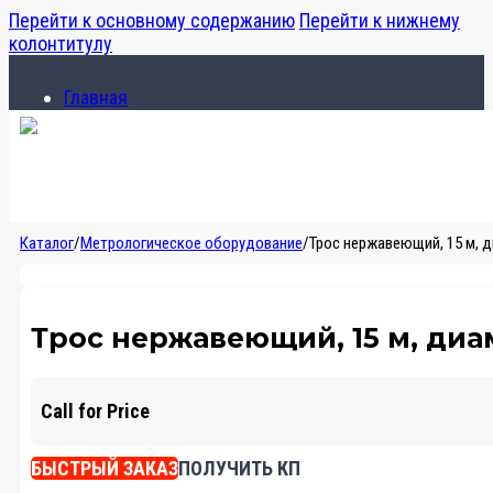
Перейти к основному содержанию
Перейти к нижнему
колонтитулу
Главная
Каталог
О компании
Главная
Каталог
/
Метрологическое оборудование
/
Трос нержавеющий, 15 м, 
Каталог
О компании
Трос нержавеющий, 15 м, диа
Call for Price
БЫСТРЫЙ ЗАКАЗ
ПОЛУЧИТЬ КП