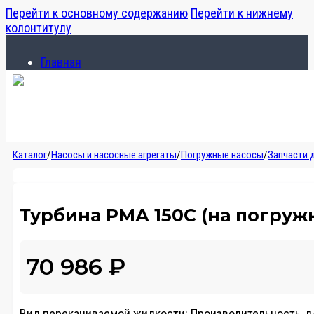
Перейти к основному содержанию
Перейти к нижнему
колонтитулу
Главная
Каталог
О компании
Главная
Каталог
/
Насосы и насосные агрегаты
/
Погружные насосы
/
Запчасти 
Каталог
О компании
Турбина РМА 150С (на погружн
70 986
₽
Вид перекачиваемой жидкости:
Производительность, л