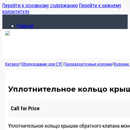
Перейти к основному содержанию
Перейти к нижнему
колонтитулу
Главная
Каталог
О компании
Главная
Каталог
/
Оборудование для СУГ
/
Газораздаточные колонки
/
Колонки
Каталог
О компании
Уплотнительное кольцо крыш
Call for Price
Уплотнительное кольцо крышки обратного клапана моно