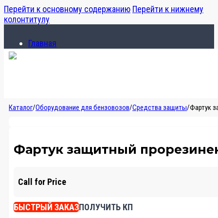
Перейти к основному содержанию
Перейти к нижнему
колонтитулу
Главная
Каталог
О компании
Главная
Каталог
/
Оборудование для бензовозов
/
Средства защиты
/
Фартук з
Каталог
О компании
Фартук защитный прорезин
Call for Price
БЫСТРЫЙ ЗАКАЗ
ПОЛУЧИТЬ КП