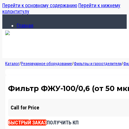
Перейти к основному содержанию
Перейти к нижнему
колонтитулу
Главная
Каталог
О компании
Главная
Каталог
/
Резервуарное оборудование
/
Фильтры и газоотделители
/
Фи
Каталог
О компании
Фильтр ФЖУ-100/0,6 (от 50 мкм,
Call for Price
БЫСТРЫЙ ЗАКАЗ
ПОЛУЧИТЬ КП