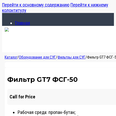
Перейти к основному содержанию
Перейти к нижнему
колонтитулу
Главная
Каталог
О компании
Главная
Каталог
/
Оборудование для СУГ
/
Фильтры для СУГ
/
Фильтр GT7 ФСГ-
Каталог
О компании
Фильтр GT7 ФСГ-50
Call for Price
Рабочая среда: пропан-бутан;