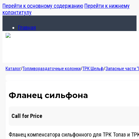
Перейти к основному содержанию
Перейти к нижнему
колонтитулу
Главная
Каталог
О компании
Главная
Каталог
/
Топливораздаточные колонки
/
ТРК Шельф
/
Запасные части 
Каталог
О компании
Фланец сильфона
Call for Price
Фланец компенсатора сильфонного для ТРК Топаз и ТР