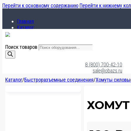
Перейти к основному содержанию
Перейти к нижнему ко
Главная
Каталог
О компании
Поиск товаров
Главная
Каталог
8 (800) 700-42-10
О компании
sale@obazs.ru
Каталог
/
Быстроразъемные соединения
/
Хомуты силовы
ХОМУТ 