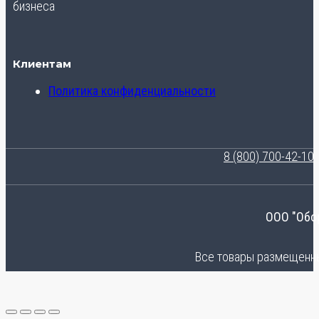
бизнеса
Клиентам
Политика конфиденциальности
8 (800) 700-42-10
ООО "Обо
Все товары размещенные