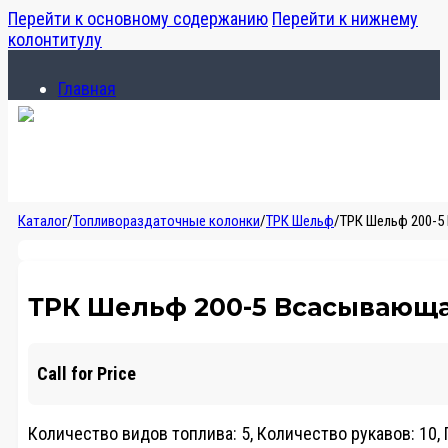
Перейти к основному содержанию
Перейти к нижнему
колонтитулу
Главная
Каталог
О компании
Главная
Каталог
/
Топливораздаточные колонки
/
ТРК Шельф
/
ТРК Шельф 200-5
Каталог
О компании
ТРК Шельф 200-5 Всасывающая
Call for Price
Количество видов топлива: 5, Количество рукавов: 10, П