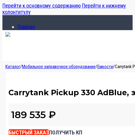
Перейти к основному содержанию
Перейти к нижнему
колонтитулу
Главная
Каталог
О компании
Главная
Каталог
/
Мобильное заправочное оборудование
/
Емкости
/
Carrytank 
Каталог
О компании
Carrytank Pickup 330 AdBlue, 
189 535
₽
БЫСТРЫЙ ЗАКАЗ
ПОЛУЧИТЬ КП