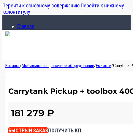
Перейти к основному содержанию
Перейти к нижнему
колонтитулу
Главная
Каталог
О компании
Главная
Каталог
/
Мобильное заправочное оборудование
/
Емкости
/
Carrytank 
Каталог
О компании
Carrytank Pickup + toolbox 40
181 279
₽
БЫСТРЫЙ ЗАКАЗ
ПОЛУЧИТЬ КП