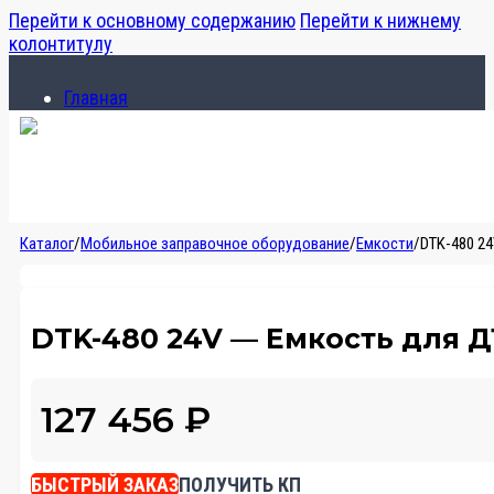
Перейти к основному содержанию
Перейти к нижнему
колонтитулу
Главная
Каталог
О компании
Главная
Каталог
/
Мобильное заправочное оборудование
/
Емкости
/
DTK-480 24
Каталог
О компании
DTK-480 24V — Емкость для Д
127 456
₽
БЫСТРЫЙ ЗАКАЗ
ПОЛУЧИТЬ КП