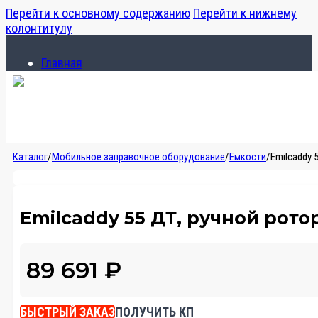
Перейти к основному содержанию
Перейти к нижнему
колонтитулу
Главная
Каталог
О компании
Главная
Каталог
/
Мобильное заправочное оборудование
/
Емкости
/
Emilcaddy 
Каталог
О компании
Emilcaddy 55 ДТ, ручной рото
89 691
₽
БЫСТРЫЙ ЗАКАЗ
ПОЛУЧИТЬ КП