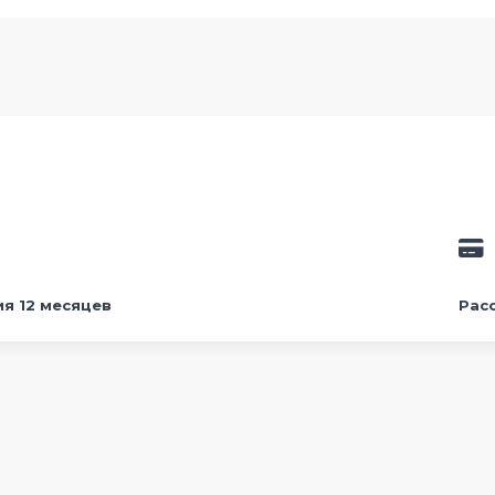
ия 12 месяцев
Рас