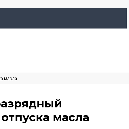
ка масла
 разрядный
 отпуска масла