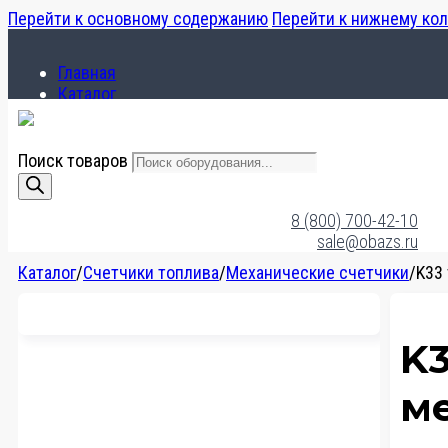
Перейти к основному содержанию
Перейти к нижнему ко
Главная
Каталог
О компании
Поиск товаров
Главная
Каталог
8 (800) 700-42-10
О компании
sale@obazs.ru
Каталог
/
Счетчики топлива
/
Механические счетчики
/
K33
K3
ме